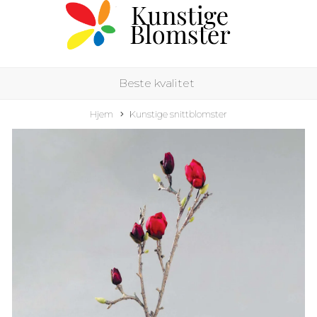
Beste kvalitet
Hjem
Kunstige snittblomster