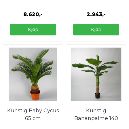
cm
cm, 210 ...
8.620,-
2.943,-
Kjøp
Kjøp
Kunstig Baby Cycus
Kunstig
65 cm
Bananpalme 140
eller 210 cm