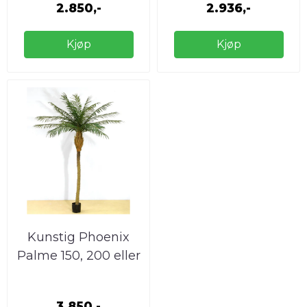
2.850,-
2.936,-
Kjøp
Kjøp
Kunstig Phoenix
Palme 150, 200 eller
230 cm
3.850,-